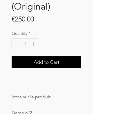
(Original)
Price
€250.00
Quantity
*
Add to Cart
Infos sur le produit
coucou
Dame n°2
Charcoal drawing on paper
75x55cm