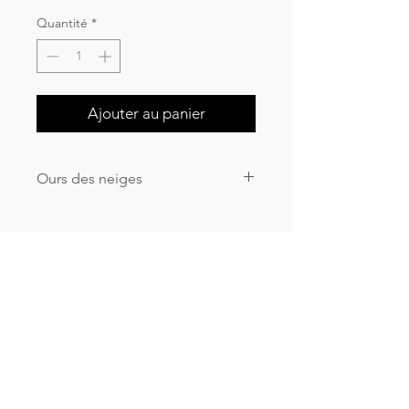
Quantité
*
Ajouter au panier
Ours des neiges
Peinture à l'huile sur toile
60x60cm
CGV & Mentions