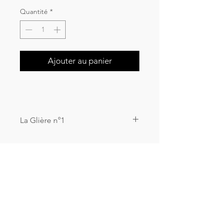
Quantité
*
Ajouter au panier
La Glière n°1
Peinture à l'huile et collage sur contre
plaqué bois
86x86cm